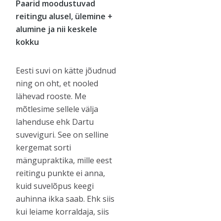
Paarid moodustuvad
reitingu alusel, ülemine +
alumine ja nii keskele
kokku
Eesti suvi on kätte jõudnud
ning on oht, et nooled
lähevad rooste. Me
mõtlesime sellele välja
lahenduse ehk Dartu
suveviguri. See on selline
kergemat sorti
mängupraktika, mille eest
reitingu punkte ei anna,
kuid suvelõpus keegi
auhinna ikka saab. Ehk siis
kui leiame korraldaja, siis