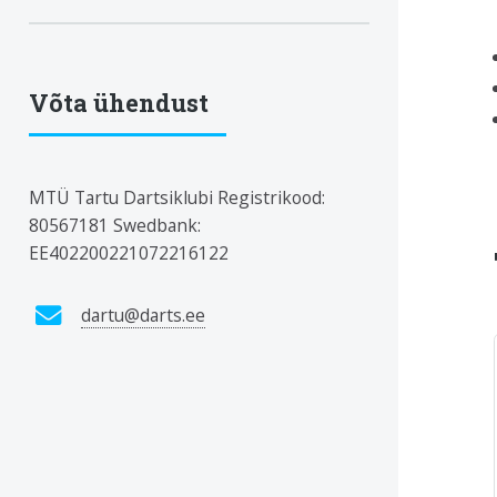
Võta ühendust
MTÜ Tartu Dartsiklubi Registrikood:
80567181 Swedbank:
EE402200221072216122
dartu@darts.ee