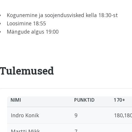
Kogunemine ja soojendusvisked kella 18:30-st
Loosimine 18:55
Mängude algus 19:00
Tulemused
NIMI
PUNKTID
170+
Indro Konik
9
180,18
Martti Mikk
7