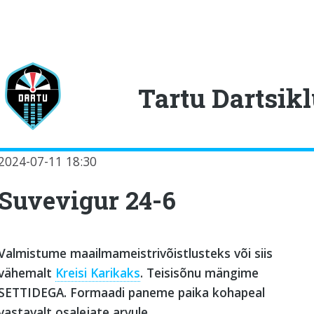
oggle
Tartu Dartsikl
2024-07-11 18:30
Suvevigur 24-6
Valmistume maailmameistrivõistlusteks või siis
vähemalt
Kreisi Karikaks
. Teisisõnu mängime
SETTIDEGA. Formaadi paneme paika kohapeal
vastavalt osalejate arvule.