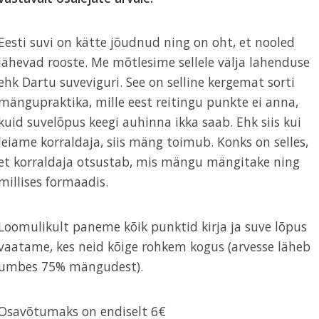
Eesti suvi on kätte jõudnud ning on oht, et nooled
lähevad rooste. Me mõtlesime sellele välja lahenduse
ehk Dartu suveviguri. See on selline kergemat sorti
mängupraktika, mille eest reitingu punkte ei anna,
kuid suvelõpus keegi auhinna ikka saab. Ehk siis kui
leiame korraldaja, siis mäng toimub. Konks on selles,
et korraldaja otsustab, mis mängu mängitake ning
millises formaadis.
Loomulikult paneme kõik punktid kirja ja suve lõpus
vaatame, kes neid kõige rohkem kogus (arvesse läheb
umbes 75% mängudest).
Osavõtumaks on endiselt 6€