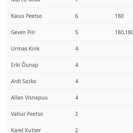
Kaius Peetso
6
180
Geven Piir
5
180,18
Urmas Kink
4
Erki Õunap
4
Ardi Sazko
4
Allan Visnapuu
4
Vahur Peetso
2
Karel Kutser
2